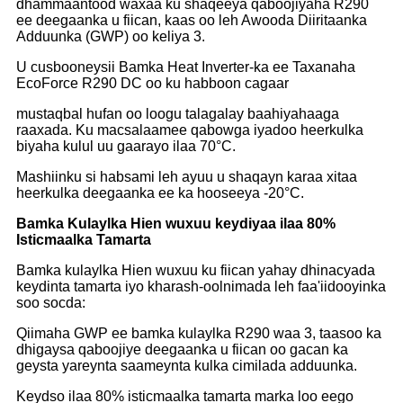
dhammaantood waxaa ku shaqeeya qaboojiyaha R290
ee deegaanka u fiican, kaas oo leh Awooda Diiritaanka
Adduunka (GWP) oo keliya 3.
U cusbooneysii Bamka Heat Inverter-ka ee Taxanaha
EcoForce R290 DC oo ku habboon cagaar
mustaqbal hufan oo loogu talagalay baahiyahaaga
raaxada. Ku macsalaamee qabowga iyadoo heerkulka
biyaha kulul uu gaarayo ilaa 70°C.
Mashiinku si habsami leh ayuu u shaqayn karaa xitaa
heerkulka deegaanka ee ka hooseeya -20°C.
Bamka Kulaylka Hien wuxuu keydiyaa ilaa 80%
Isticmaalka Tamarta
Bamka kulaylka Hien wuxuu ku fiican yahay dhinacyada
keydinta tamarta iyo kharash-oolnimada leh faa'iidooyinka
soo socda:
Qiimaha GWP ee bamka kulaylka R290 waa 3, taasoo ka
dhigaysa qaboojiye deegaanka u fiican oo gacan ka
geysta yareynta saameynta kulka cimilada adduunka.
Keydso ilaa 80% isticmaalka tamarta marka loo eego