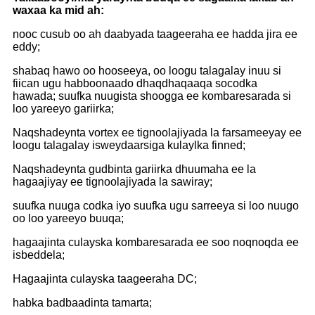
waxaa ka mid ah:
nooc cusub oo ah daabyada taageeraha ee hadda jira ee
eddy;
shabaq hawo oo hooseeya, oo loogu talagalay inuu si
fiican ugu habboonaado dhaqdhaqaaqa socodka
hawada; suufka nuugista shoogga ee kombaresarada si
loo yareeyo gariirka;
Naqshadeynta vortex ee tignoolajiyada la farsameeyay ee
loogu talagalay isweydaarsiga kulaylka finned;
Naqshadeynta gudbinta gariirka dhuumaha ee la
hagaajiyay ee tignoolajiyada la sawiray;
suufka nuuga codka iyo suufka ugu sarreeya si loo nuugo
oo loo yareeyo buuqa;
hagaajinta culayska kombaresarada ee soo noqnoqda ee
isbeddela;
Hagaajinta culayska taageeraha DC;
habka badbaadinta tamarta;