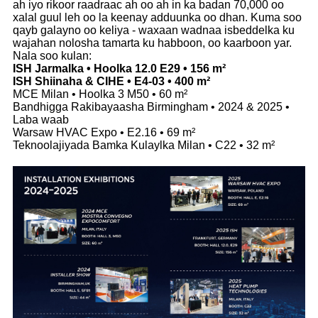
ah iyo rikoor raadraac ah oo ah in ka badan 70,000 oo
xalal guul leh oo la keenay adduunka oo dhan. Kuma soo
qayb galayno oo keliya - waxaan wadnaa isbeddelka ku
wajahan nolosha tamarta ku habboon, oo kaarboon yar.
Nala soo kulan:
ISH Jarmalka • Hoolka 12.0 E29 • 156 m²
ISH Shiinaha & CIHE • E4-03 • 400 m²
MCE Milan • Hoolka 3 M50 • 60 m²
Bandhigga Rakibayaasha Birmingham • 2024 & 2025 •
Laba waab
Warsaw HVAC Expo • E2.16 • 69 m²
Teknoolajiyada Bamka Kulaylka Milan • C22 • 32 m²