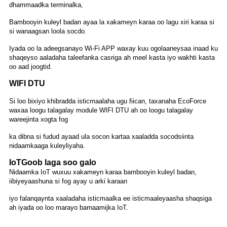
dhammaadka terminalka,
Bambooyin kuleyl badan ayaa la xakameyn karaa oo lagu xiri karaa si
si wanaagsan loola socdo.
Iyada oo la adeegsanayo Wi-Fi APP waxay kuu ogolaaneysaa inaad ku
shaqeyso aaladaha taleefanka casriga ah meel kasta iyo wakhti kasta
oo aad joogtid.
WIFI DTU
Si loo bixiyo khibradda isticmaalaha ugu fiican, taxanaha EcoForce
waxaa loogu talagalay module WIFI DTU ah oo loogu talagalay
wareejinta xogta fog
ka dibna si fudud ayaad ula socon kartaa xaaladda socodsiinta
nidaamkaaga kuleyliyaha.
IoT
Goob laga soo galo
Nidaamka IoT wuxuu xakameyn karaa bambooyin kuleyl badan,
iibiyeyaashuna si fog ayay u arki karaan
iyo falanqaynta xaaladaha isticmaalka ee isticmaaleyaasha shaqsiga
ah iyada oo loo marayo barnaamijka IoT.