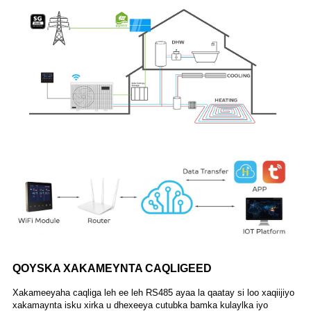
QOYSKA XAKAMEYNTA CAQLIGEED
Xakameeyaha caqliga leh ee leh RS485 ayaa la qaatay si loo xaqiijiyo
xakamaynta isku xirka u dhexeeya cutubka bamka kulaylka iyo