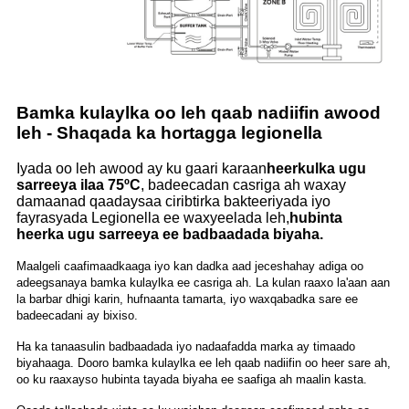
Bamka kulaylka oo leh qaab nadiifin awood
leh - Shaqada ka hortagga legionella
Iyada oo leh awood ay ku gaari karaan
heerkulka ugu
sarreeya ilaa 75ºC
, badeecadan casriga ah waxay
damaanad qaadaysaa ciribtirka bakteeriyada iyo
fayrasyada Legionella ee waxyeelada leh,
hubinta
heerka ugu sarreeya ee badbaadada biyaha.
Maalgeli caafimaadkaaga iyo kan dadka aad jeceshahay adiga oo
adeegsanaya bamka kulaylka ee casriga ah. La kulan raaxo la'aan aan
la barbar dhigi karin, hufnaanta tamarta, iyo waxqabadka sare ee
badeecadani ay bixiso.
Ha ka tanaasulin badbaadada iyo nadaafadda marka ay timaado
biyahaaga. Dooro bamka kulaylka ee leh qaab nadiifin oo heer sare ah,
oo ku raaxayso hubinta tayada biyaha ee saafiga ah maalin kasta.