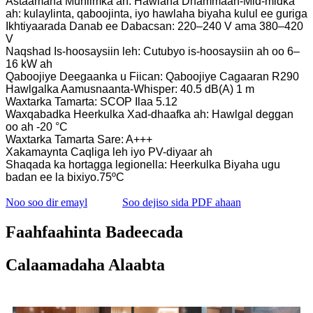
Astaamaha Muhiimka ah:
Hawlaha Dhammaan-Mid-midka
ah: kulaylinta, qaboojinta, iyo hawlaha biyaha kulul ee guriga
Ikhtiyaarada Danab ee Dabacsan: 220–240 V ama 380–420
V
Naqshad Is-hoosaysiin leh: Cutubyo is-hoosaysiin ah oo 6–
16 kW ah
Qaboojiye Deegaanka u Fiican: Qaboojiye Cagaaran R290
Hawlgalka Aamusnaanta-Whisper: 40.5 dB(A) 1 m
Waxtarka Tamarta: SCOP Ilaa 5.12
Waxqabadka Heerkulka Xad-dhaafka ah: Hawlgal deggan
oo ah -20 °C
Waxtarka Tamarta Sare: A+++
Xakamaynta Caqliga leh iyo PV-diyaar ah
Shaqada ka hortagga legionella: Heerkulka Biyaha ugu
badan ee la bixiyo.75ºC
Noo soo dir emayl
Soo dejiso sida PDF ahaan
Faahfaahinta Badeecada
Calaamadaha Alaabta