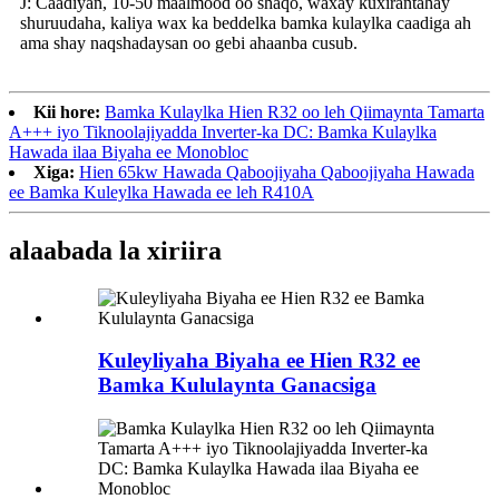
J: Caadiyan, 10-50 maalmood oo shaqo, waxay kuxirantahay
shuruudaha, kaliya wax ka beddelka bamka kulaylka caadiga ah
ama shay naqshadaysan oo gebi ahaanba cusub.
Kii hore:
Bamka Kulaylka Hien R32 oo leh Qiimaynta Tamarta
A+++ iyo Tiknoolajiyadda Inverter-ka DC: Bamka Kulaylka
Hawada ilaa Biyaha ee Monobloc
Xiga:
Hien 65kw Hawada Qaboojiyaha Qaboojiyaha Hawada
ee Bamka Kuleylka Hawada ee leh R410A
alaabada la xiriira
Kuleyliyaha Biyaha ee Hien R32 ee
Bamka Kululaynta Ganacsiga