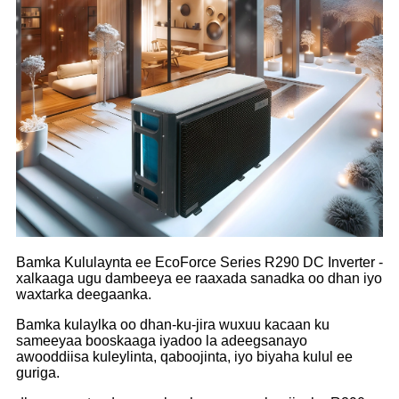
Bamka Kululaynta ee EcoForce Series R290 DC Inverter -
xalkaaga ugu dambeeya ee raaxada sanadka oo dhan iyo
waxtarka deegaanka.
Bamka kulaylka oo dhan-ku-jira wuxuu kacaan ku
sameeyaa booskaaga iyadoo la adeegsanayo
awooddiisa kuleylinta, qaboojinta, iyo biyaha kulul ee
guriga.