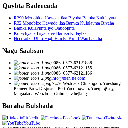
Qaybta Badeecada
R290 Monobloc Hawada ilaa Biyaha Bamka Kululaynta
R32 Monobloc Hawada ilaa Bamka Kululaynta Biyaha
Bamka Kulaylinta iyo Qaboojinta
Kuleyliyaha Biyaha ee Bamka Kulaylka
Heerkulka Ultra-High Bamka Kulul Warshadaha
Nagu Saabsan
0086+0577-62121888
0086+0577-62121155
0086+0577-62121166
info@hien-ne.com
No.9, Waddada Chuangxin, Yueshang
Pioneer Park, Degmada Port Yueqingwan, YueqingCity,
Magaalada Wenzhou, Gobolka Zhejiang
Baraha Bulshada
Linkedin
Facebook
Twitter-ka
YouTube