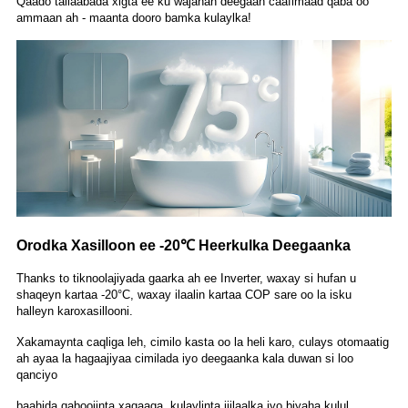
Qaado tallaabada xigta ee ku wajahan deegaan caafimaad qaba oo
ammaan ah - maanta dooro bamka kulaylka!
Orodka Xasilloon ee -20℃ Heerkulka Deegaanka
Thanks to tiknoolajiyada gaarka ah ee Inverter, waxay si hufan u
shaqeyn kartaa -20°C, waxay ilaalin kartaa COP sare oo la isku
halleyn karo
xasillooni.
Xakamaynta caqliga leh, cimilo kasta oo la heli karo, culays otomaatig
ah ayaa la hagaajiyaa cimilada iyo deegaanka kala duwan si loo
qanciyo
baahida qaboojinta xagaaga, kulaylinta jiilaalka iyo biyaha kulul