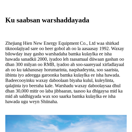
Ku saabsan warshaddayada
Zhejiang Hien New Energy Equipment Co., Ltd waa shirkad
tiknoolajiyad sare oo heer gobol ah oo la aasaasay 1992. Waxay
bilowday inay gasho warshadaha bamka kulaylka ee isha
hawada sanadkii 2000, iyadoo leh raasamaal diiwaan gashan oo
dhan 300 milyan oo RMB, iyadoo ah soo-saareyaal xirfadlayaal
ah oo ku takhasusay horumarinta, naqshadeynta, soo saarista,
iibinta iyo adeegga garoonka bamka kulaylka ee isha hawada.
Badeecooyinku waxay daboolaan biyaha kulul, kuleylinta,
qalajinta iyo beeraha kale. Warshadu waxay daboolaysaa dhul
dhan 30,000 mitir oo laba jibbaaran, taasoo ka dhigaysa mid ka
mid ah saldhigyada wax soo saarka bamka kulaylka ee isha
hawada ugu weyn Shiinaha.