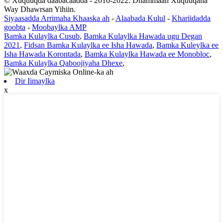
© Xuquuqda daabacaadda - 2010-2022: Dhammaan Xuquuqaha
Way Dhawrsan Yihiin.
Siyaasadda Arrimaha Khaaska ah
-
Alaabada Kulul
-
Khariidadda
goobta
-
Moobaylka AMP
Bamka Kulaylka Cusub
,
Bamka Kulaylka Hawada ugu Degan
2021
,
Fidsan Bamka Kulaylka ee Isha Hawada
,
Bamka Kuleylka ee
Isha Hawada Korontada
,
Bamka Kulaylka Hawada ee Monobloc
,
Bamka Kulaylka Qaboojiyaha Dhexe
,
Dir Iimaylka
x