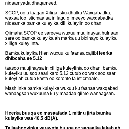
nidaamyada dhaqameed.
SCOP, oo u taagan Xiliga Isku-dhafka Waxqabadka,
waxaa loo isticmaalaa in lagu qiimeeyo waxqabadka
nidaamka bamka kulaylka xilli kuleylin oo dhan.
Qiimaha SCOP ee sareeya wuxuu muujinayaa hufnaan
sare oo bamka kulaylka ah marka uu bixinayo kulaylka
xilliga kuleylinta.
Bamka kulaylka Hien wuxuu ku faanaa cajiib
Heerka
dhibcaha ee 5.12
taasoo muujinaysa in xilliga kuleylinta oo dhan, bamka
kuleylku uu soo saari karo 5.12 cutub oo wax soo saar
kuleyl ah cutub kasta oo koronto la isticmaalo.
Mashiinka bamka kulaylka wuxuu ku faanaa waxqabad
wanaagsan wuxuuna ku yimaadaa qiimo wanaagsan.
Heerka buuqa ee masaafada 1 mitir u jirta bamka
kulaylka waa 40.5 dB(A).
Tallaabooyinka yaraynta buuqa ee sagaalka lakab ah