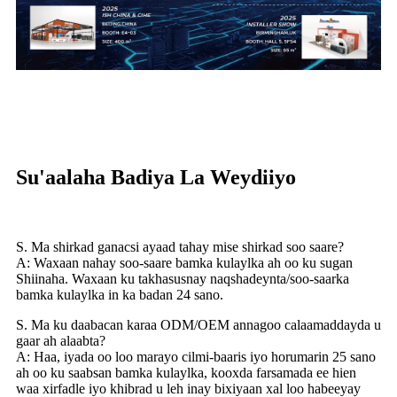
Su'aalaha Badiya La Weydiiyo
S. Ma shirkad ganacsi ayaad tahay mise shirkad soo saare?
A: Waxaan nahay soo-saare bamka kulaylka ah oo ku sugan
Shiinaha. Waxaan ku takhasusnay naqshadeynta/soo-saarka
bamka kulaylka in ka badan 24 sano.
S. Ma ku daabacan karaa ODM/OEM annagoo calaamaddayda u
gaar ah alaabta?
A: Haa, iyada oo loo marayo cilmi-baaris iyo horumarin 25 sano
ah oo ku saabsan bamka kulaylka, kooxda farsamada ee hien
waa xirfadle iyo khibrad u leh inay bixiyaan xal loo habeeyay