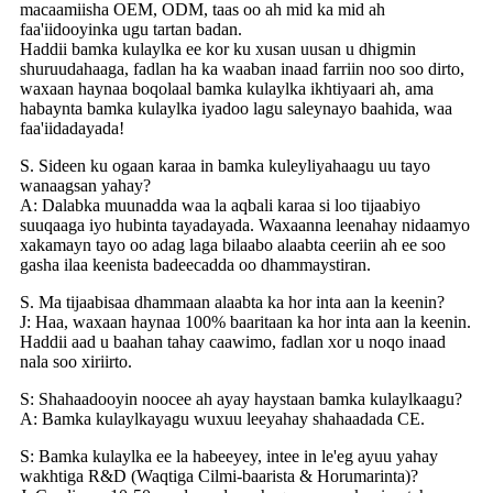
macaamiisha OEM, ODM, taas oo ah mid ka mid ah
faa'iidooyinka ugu tartan badan.
Haddii bamka kulaylka ee kor ku xusan uusan u dhigmin
shuruudahaaga, fadlan ha ka waaban inaad farriin noo soo dirto,
waxaan haynaa boqolaal bamka kulaylka ikhtiyaari ah, ama
habaynta bamka kulaylka iyadoo lagu saleynayo baahida, waa
faa'iidadayada!
S. Sideen ku ogaan karaa in bamka kuleyliyahaagu uu tayo
wanaagsan yahay?
A: Dalabka muunadda waa la aqbali karaa si loo tijaabiyo
suuqaaga iyo hubinta tayadayada. Waxaanna leenahay nidaamyo
xakamayn tayo oo adag laga bilaabo alaabta ceeriin ah ee soo
gasha ilaa keenista badeecadda oo dhammaystiran.
S. Ma tijaabisaa dhammaan alaabta ka hor inta aan la keenin?
J: Haa, waxaan haynaa 100% baaritaan ka hor inta aan la keenin.
Haddii aad u baahan tahay caawimo, fadlan xor u noqo inaad
nala soo xiriirto.
S: Shahaadooyin noocee ah ayay haystaan ​​bamka kulaylkaagu?
A: Bamka kulaylkayagu wuxuu leeyahay shahaadada CE.
S: Bamka kulaylka ee la habeeyey, intee in le'eg ayuu yahay
wakhtiga R&D (Waqtiga Cilmi-baarista & Horumarinta)?