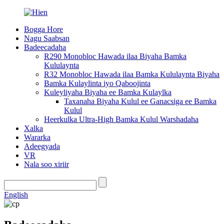
Bogga Hore
Nagu Saabsan
Badeecadaha
R290 Monobloc Hawada ilaa Biyaha Bamka
Kululaynta
R32 Monobloc Hawada ilaa Bamka Kululaynta Biyaha
Bamka Kulaylinta iyo Qaboojinta
Kuleyliyaha Biyaha ee Bamka Kulaylka
Taxanaha Biyaha Kulul ee Ganacsiga ee Bamka
Kulul
Heerkulka Ultra-High Bamka Kulul Warshadaha
Xalka
Wararka
Adeegyada
VR
Nala soo xiriir
English