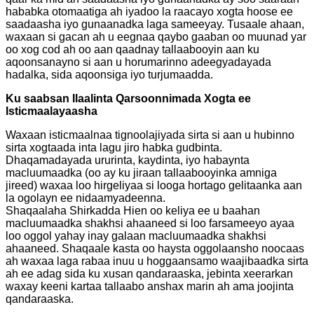
hababka otomaatiga ah iyadoo la raacayo xogta hoose ee
saadaasha iyo gunaanadka laga sameeyay. Tusaale ahaan,
waxaan si gacan ah u eegnaa qaybo gaaban oo muunad yar
oo xog cod ah oo aan qaadnay tallaabooyin aan ku
aqoonsanayno si aan u horumarinno adeegyadayada
hadalka, sida aqoonsiga iyo turjumaadda.
Ku saabsan Ilaalinta Qarsoonnimada Xogta ee
Isticmaalayaasha
Waxaan isticmaalnaa tignoolajiyada sirta si aan u hubinno
sirta xogtaada inta lagu jiro habka gudbinta.
Dhaqamadayada ururinta, kaydinta, iyo habaynta
macluumaadka (oo ay ku jiraan tallaabooyinka amniga
jireed) waxaa loo hirgeliyaa si looga hortago gelitaanka aan
la ogolayn ee nidaamyadeenna.
Shaqaalaha Shirkadda Hien oo keliya ee u baahan
macluumaadka shakhsi ahaaneed si loo farsameeyo ayaa
loo oggol yahay inay galaan macluumaadka shakhsi
ahaaneed. Shaqaale kasta oo haysta oggolaansho noocaas
ah waxaa laga rabaa inuu u hoggaansamo waajibaadka sirta
ah ee adag sida ku xusan qandaraaska, jebinta xeerarkan
waxay keeni kartaa tallaabo anshax marin ah ama joojinta
qandaraaska.