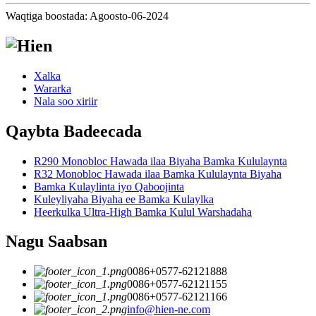
Waqtiga boostada: Agoosto-06-2024
Xalka
Wararka
Nala soo xiriir
Qaybta Badeecada
R290 Monobloc Hawada ilaa Biyaha Bamka Kululaynta
R32 Monobloc Hawada ilaa Bamka Kululaynta Biyaha
Bamka Kulaylinta iyo Qaboojinta
Kuleyliyaha Biyaha ee Bamka Kulaylka
Heerkulka Ultra-High Bamka Kulul Warshadaha
Nagu Saabsan
0086+0577-62121888
0086+0577-62121155
0086+0577-62121166
info@hien-ne.com