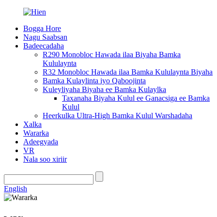
Bogga Hore
Nagu Saabsan
Badeecadaha
R290 Monobloc Hawada ilaa Biyaha Bamka
Kululaynta
R32 Monobloc Hawada ilaa Bamka Kululaynta Biyaha
Bamka Kulaylinta iyo Qaboojinta
Kuleyliyaha Biyaha ee Bamka Kulaylka
Taxanaha Biyaha Kulul ee Ganacsiga ee Bamka
Kulul
Heerkulka Ultra-High Bamka Kulul Warshadaha
Xalka
Wararka
Adeegyada
VR
Nala soo xiriir
English