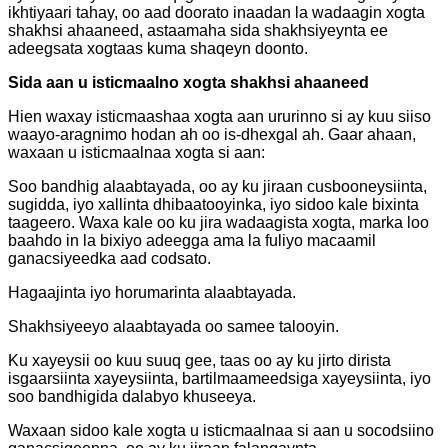
ikhtiyaari tahay, oo aad doorato inaadan la wadaagin xogta
shakhsi ahaaneed, astaamaha sida shakhsiyeynta ee
adeegsata xogtaas kuma shaqeyn doonto.
Sida aan u isticmaalno xogta shakhsi ahaaneed
Hien waxay isticmaashaa xogta aan ururinno si ay kuu siiso
waayo-aragnimo hodan ah oo is-dhexgal ah. Gaar ahaan,
waxaan u isticmaalnaa xogta si aan:
Soo bandhig alaabtayada, oo ay ku jiraan cusbooneysiinta,
sugidda, iyo xallinta dhibaatooyinka, iyo sidoo kale bixinta
taageero. Waxa kale oo ku jira wadaagista xogta, marka loo
baahdo in la bixiyo adeegga ama la fuliyo macaamil
ganacsiyeedka aad codsato.
Hagaajinta iyo horumarinta alaabtayada.
Shakhsiyeeyo alaabtayada oo samee talooyin.
Ku xayeysii oo kuu suuq gee, taas oo ay ku jirto dirista
isgaarsiinta xayeysiinta, bartilmaameedsiga xayeysiinta, iyo
soo bandhigida dalabyo khuseeya.
Waxaan sidoo kale xogta u isticmaalnaa si aan u socodsiino