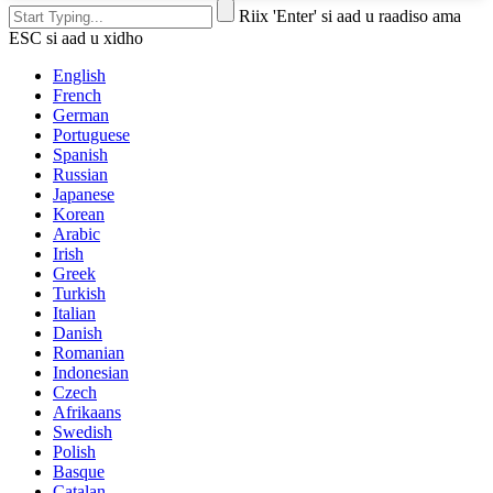
Riix 'Enter' si aad u raadiso ama
ESC si aad u xidho
English
French
German
Portuguese
Spanish
Russian
Japanese
Korean
Arabic
Irish
Greek
Turkish
Italian
Danish
Romanian
Indonesian
Czech
Afrikaans
Swedish
Polish
Basque
Catalan