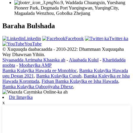
No.9, Waddada Chuangxin, Yueshang
Pioneer Park, Degmada Port Yueqingwan, YueqingCity,
Magaalada Wenzhou, Gobolka Zhejiang
Baraha Bulshada
Linkedin
Facebook
Twitter-ka
YouTube
© Xuquuqda daabacaadda - 2010-2022: Dhammaan Xuquuqaha
Way Dhawrsan Yihiin.
Siyaasadda Arrimaha Khaaska ah
-
Alaabada Kulul
-
Khariidadda
goobta
-
Moobaylka AMP
Bamka Kulaylka Hawada ee Monobloc
,
Bamka Kulaylka Hawada
ugu Degan 2021
,
Bamka Kulaylka Cusub
,
Bamka Kuleylka ee Isha
Hawada Korontada
,
Fidsan Bamka Kulaylka ee Isha Hawada
,
Bamka Kulaylka Qaboojiyaha Dhexe
,
Dir Iimaylka
x