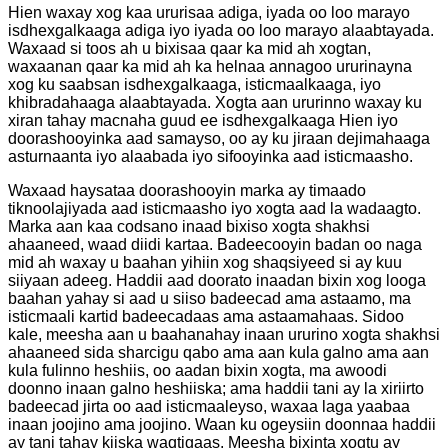
Hien waxay xog kaa ururisaa adiga, iyada oo loo marayo
isdhexgalkaaga adiga iyo iyada oo loo marayo alaabtayada.
Waxaad si toos ah u bixisaa qaar ka mid ah xogtan,
waxaanan qaar ka mid ah ka helnaa annagoo ururinayna
xog ku saabsan isdhexgalkaaga, isticmaalkaaga, iyo
khibradahaaga alaabtayada. Xogta aan ururinno waxay ku
xiran tahay macnaha guud ee isdhexgalkaaga Hien iyo
doorashooyinka aad samayso, oo ay ku jiraan dejimahaaga
asturnaanta iyo alaabada iyo sifooyinka aad isticmaasho.
Waxaad haysataa doorashooyin marka ay timaado
tiknoolajiyada aad isticmaasho iyo xogta aad la wadaagto.
Marka aan kaa codsano inaad bixiso xogta shakhsi
ahaaneed, waad diidi kartaa. Badeecooyin badan oo naga
mid ah waxay u baahan yihiin xog shaqsiyeed si ay kuu
siiyaan adeeg. Haddii aad doorato inaadan bixin xog looga
baahan yahay si aad u siiso badeecad ama astaamo, ma
isticmaali kartid badeecadaas ama astaamahaas. Sidoo
kale, meesha aan u baahanahay inaan ururino xogta shakhsi
ahaaneed sida sharcigu qabo ama aan kula galno ama aan
kula fulinno heshiis, oo aadan bixin xogta, ma awoodi
doonno inaan galno heshiiska; ama haddii tani ay la xiriirto
badeecad jirta oo aad isticmaaleyso, waxaa laga yaabaa
inaan joojino ama joojino. Waan ku ogeysiin doonnaa haddii
ay tani tahay kiiska waqtigaas. Meesha bixinta xogtu ay