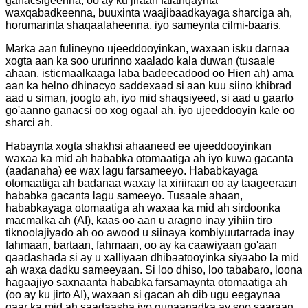
ganacsigeenna, oo ay ku jiraan falanqaynta
waxqabadkeenna, buuxinta waajibaadkayaga sharciga ah,
horumarinta shaqaalaheenna, iyo sameynta cilmi-baaris.
Marka aan fulineyno ujeeddooyinkan, waxaan isku darnaa
xogta aan ka soo ururinno xaalado kala duwan (tusaale
ahaan, isticmaalkaaga laba badeecadood oo Hien ah) ama
aan ka helno dhinacyo saddexaad si aan kuu siino khibrad
aad u siman, joogto ah, iyo mid shaqsiyeed, si aad u gaarto
go'aanno ganacsi oo xog ogaal ah, iyo ujeeddooyin kale oo
sharci ah.
Habaynta xogta shakhsi ahaaneed ee ujeeddooyinkan
waxaa ka mid ah hababka otomaatiga ah iyo kuwa gacanta
(aadanaha) ee wax lagu farsameeyo. Hababkayaga
otomaatiga ah badanaa waxay la xiriiraan oo ay taageeraan
hababka gacanta lagu sameeyo. Tusaale ahaan,
hababkayaga otomaatiga ah waxaa ka mid ah sirdoonka
macmalka ah (AI), kaas oo aan u aragno inay yihiin tiro
tiknoolajiyado ah oo awood u siinaya kombiyuutarrada inay
fahmaan, bartaan, fahmaan, oo ay ka caawiyaan go'aan
qaadashada si ay u xalliyaan dhibaatooyinka siyaabo la mid
ah waxa dadku sameeyaan. Si loo dhiso, loo tababaro, loona
hagaajiyo saxnaanta hababka farsamaynta otomaatiga ah
(oo ay ku jirto AI), waxaan si gacan ah dib ugu eegaynaa
qaar ka mid ah saadaasha iyo gunaanadka ay soo saaraan