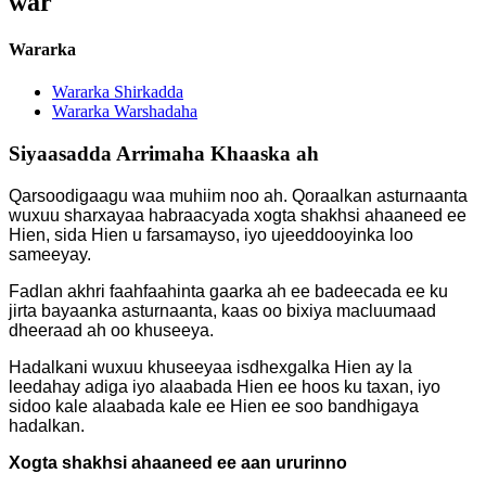
war
Wararka
Wararka Shirkadda
Wararka Warshadaha
Siyaasadda Arrimaha Khaaska ah
Qarsoodigaagu waa muhiim noo ah. Qoraalkan asturnaanta
wuxuu sharxayaa habraacyada xogta shakhsi ahaaneed ee
Hien, sida Hien u farsamayso, iyo ujeeddooyinka loo
sameeyay.
Fadlan akhri faahfaahinta gaarka ah ee badeecada ee ku
jirta bayaanka asturnaanta, kaas oo bixiya macluumaad
dheeraad ah oo khuseeya.
Hadalkani wuxuu khuseeyaa isdhexgalka Hien ay la
leedahay adiga iyo alaabada Hien ee hoos ku taxan, iyo
sidoo kale alaabada kale ee Hien ee soo bandhigaya
hadalkan.
Xogta shakhsi ahaaneed ee aan ururinno